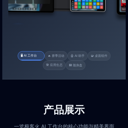
🖥️ AI 工作台
🔥 赛季活动
🤖 AI 助手
🧩 桌面组件
🛠 应用生态
💾 随身盘
产品展示
一览极客火 AI 工作台的核心功能与精美界面