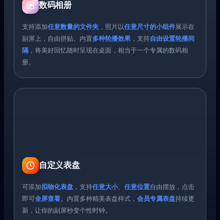
数码相册
支持添加
任意数量的文件夹
，照片以
任意尺寸的小组件
展示在
副屏上，自由拼贴。内置
多种轮播效果
，支持
自由设置轮播间
隔
，将美好回忆随时呈现在桌面，相当于一个专属的数码相
册。
自定义表盘
可添加
拟物化表盘
，支持
任意大小
、
任意位置
自由摆放，点击
即可
全屏查看
。内置多种精美表盘样式，
会员专属表盘
持续更
新，让你的副屏秒变个性时钟。